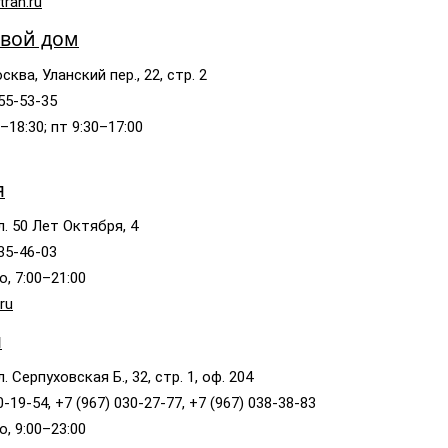
rah.ru
овой дом
ква, Уланский пер., 22, стр. 2
755-53-35
–18:30; пт 9:30–17:00
я
л. 50 Лет Октября, 4
435-46-03
, 7:00–21:00
ru
я
. Серпуховская Б., 32, стр. 1, оф. 204
0-19-54, +7 (967) 030-27-77, +7 (967) 038-38-83
, 9:00–23:00