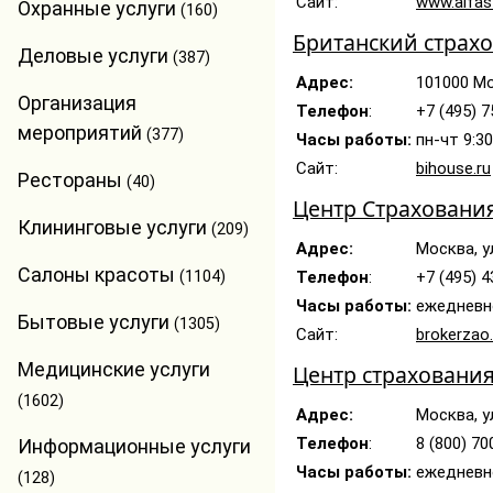
Сайт:
www.alfast
Охранные услуги
(160)
Британский страх
Деловые услуги
(387)
Адрес:
101000 Мос
Организация
Телефон
:
+7 (495) 
мероприятий
(377)
Часы работы:
пн-чт 9:30
Сайт:
bihouse.ru
Рестораны
(40)
Центр Страховани
Клининговые услуги
(209)
Адрес:
Москва, у
Салоны красоты
(1104)
Телефон
:
+7 (495) 
Часы работы:
ежедневно
Бытовые услуги
(1305)
Сайт:
brokerzao.
Медицинские услуги
Центр страховани
(1602)
Адрес:
Москва, ул
Телефон
:
8 (800) 70
Информационные услуги
Часы работы:
ежедневно
(128)