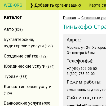
WEB-ORG
❱ Добавить организацию
Карта с
Каталог
Главная
→
Страховые усл
Тинькофф Стр
Авто
(808)
Адрес:
Бухгалтерские,
аудиторские услуги
(129)
Москва, ул. 2-я Хуторска
От центра 6.6 км.
Создание сайтов
(172)
Телефон(ы):
Юридические услуги
(374)
+7 (499) 605-05-50
8 (800) 755-80-00
Туризм
(833)
Режим работы:
Консалтинговые услуги
ежедневно, круглосуто
(124)
Сайт и соц.сети:
Банковские услуги
(409)
www.tinkoffinsurance.