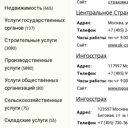
Сайт:
страховк
Недвижимость
(665)
Центральное Стра
Услуги государственных
Адрес:
Москва, ул
органов
(137)
Телефон
:
+7 (495) 
Часы работы:
пн-чт 9:00
Строительные услуги
Сайт:
www.sk-cs
(3080)
Ингосстрах
Производственные
Адрес:
117997 Мо
услуги
(5880)
Телефон
:
+7 (495) 9
Услуги общественных
Часы работы:
пн-чт 9:00
организаций
Сайт:
www.ingos
(80)
Ингосстрах
Сельскохозяйственные
услуги
(75)
123557 Москва, 
Адрес:
Беговая, ст. м
Складские услуги
(55)
Телефон
:
+7 (495) 730-56