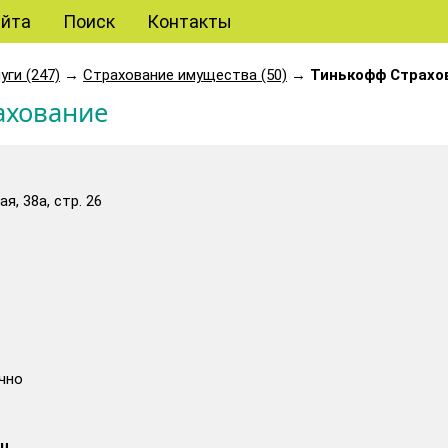
айта
Поиск
Контакты
уги (247)
→
Страхование имущества (50)
→
Тинькофф Страхо
ахование
я, 38а, стр. 26
чно
ru