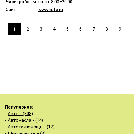
Часы работы:
пн-пт 8:00–20:00
Сайт:
www.npfe.ru
1
2
3
4
5
6
7
8
9
Популярное:
-
Авто - (808)
-
Автомасла - (14)
-
Автотехпомощь - (17)
-
Шиномонтаж - (8)