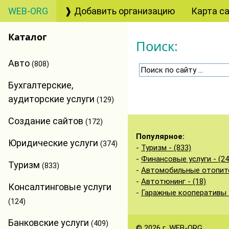
WEB-ORG
❱ Добавить организацию
Карта с
Каталог
Поиск:
Авто
(808)
Бухгалтерские,
аудиторские услуги
(129)
Создание сайтов
(172)
Популярное:
Юридические услуги
(374)
-
Туризм - (833)
-
Финансовые услуги - (24
Туризм
(833)
-
Автомобильные отопител
-
Автотюнинг - (18)
Консалтинговые услуги
-
Гаражные кооперативы -
(124)
Банковские услуги
(409)
© 2026 г.
WEB-ORG