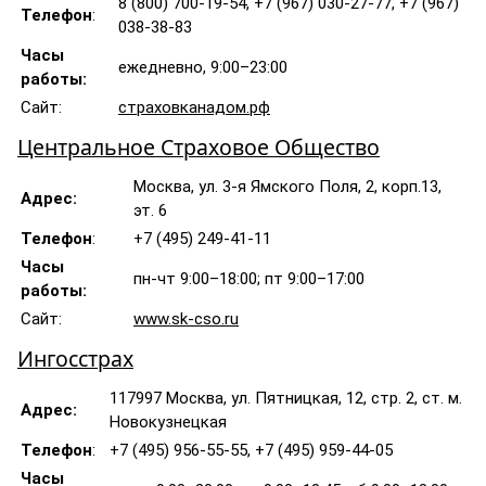
8 (800) 700-19-54, +7 (967) 030-27-77, +7 (967)
Телефон
:
038-38-83
Часы
ежедневно, 9:00–23:00
работы:
Сайт:
страховканадом.рф
Центральное Страховое Общество
Москва, ул. 3-я Ямского Поля, 2, корп.13,
Адрес:
эт. 6
Телефон
:
+7 (495) 249-41-11
Часы
пн-чт 9:00–18:00; пт 9:00–17:00
работы:
Сайт:
www.sk-cso.ru
Ингосстрах
117997 Москва, ул. Пятницкая, 12, стр. 2, ст. м.
Адрес:
Новокузнецкая
Телефон
:
+7 (495) 956-55-55, +7 (495) 959-44-05
Часы