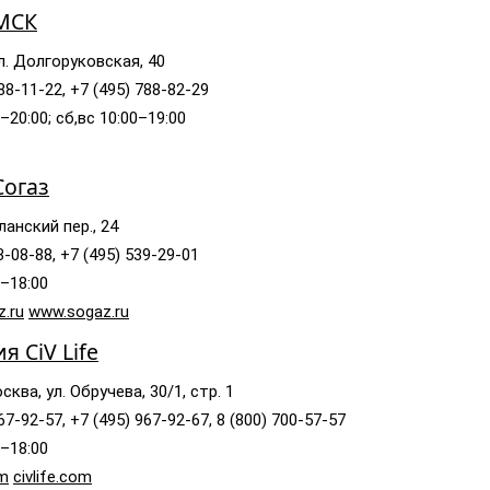
 МСК
л. Долгоруковская, 40
88-11-22, +7 (495) 788-82-29
–20:00; сб,вс 10:00–19:00
Согаз
ланский пер., 24
3-08-88, +7 (495) 539-29-01
0–18:00
.ru
www.sogaz.ru
 CiV Life
ква, ул. Обручева, 30/1, стр. 1
67-92-57, +7 (495) 967-92-67, 8 (800) 700-57-57
0–18:00
om
civlife.com