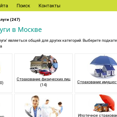
айта
Поиск
Контакты
луги (247)
уги в Москве
луги' являеться общей для других категорий. Выберите подкат
ка
Страхование физических лиц
Страхование имущес
0)
(14)
Ипотечное страхова