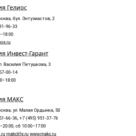
ия Гелиос
сква, бул. Энтузиастов, 2
981-96-33
0–18:00
os.ru
я Инвест-Гарант
л. Василия Петушкова, 3
557-00-14
00–18:00
ия МАКС
сква, ул. Малая Ордынка, 50
51-66-36, +7 (495) 951-37-76
–20:00; сб 10:00–17:00
.ru
makclife.ru
www.makc.ru