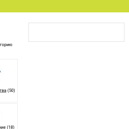
егорию
тва
(50)
ние
(18)