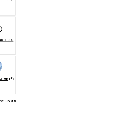
астного
иков
(6)
е, но и в