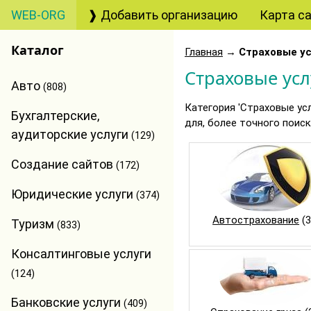
WEB-ORG
❱ Добавить организацию
Карта с
Каталог
Главная
→
Страховые ус
Страховые усл
Авто
(808)
Категория 'Страховые ус
Бухгалтерские,
для, более точного поис
аудиторские услуги
(129)
Создание сайтов
(172)
Юридические услуги
(374)
Автострахование
(3
Туризм
(833)
Консалтинговые услуги
(124)
Банковские услуги
(409)