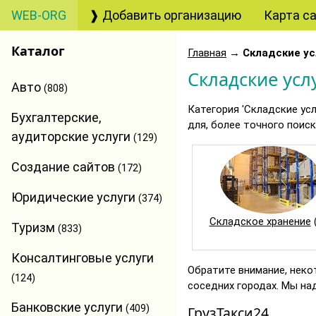
WEB-ORG
❱ Добавить организацию
Карта с
Каталог
Главная
→
Складские ус
Складские усл
Авто
(808)
Категория 'Складские ус
Бухгалтерские,
для, более точного поис
аудиторские услуги
(129)
Создание сайтов
(172)
Юридические услуги
(374)
Складское хранение
Туризм
(833)
Консалтинговые услуги
Обратите внимание, неко
(124)
соседних городах. Мы на
Банковские услуги
(409)
ГрузТакси24