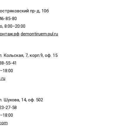
остряковский пр-д, 10б
046-85-80
, 8:00–20:00
онтаж.рф
demontiruem.pul.ru
. Кольская, 7, корп.9, оф. 15
988-55-41
0–18:00
.ru
. Шухова, 14, оф. 502
223-27-58
0–18:00
.com