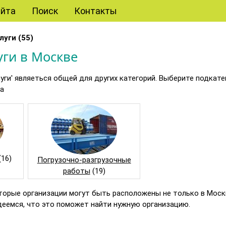
айта
Поиск
Контакты
луги (55)
уги в Москве
луги' являеться общей для других категорий. Выберите подкат
ка
(16)
Погрузочно-разгрузочные
работы
(19)
торые организации могут быть расположены не только в Москв
деемся, что это поможет найти нужную организацию.