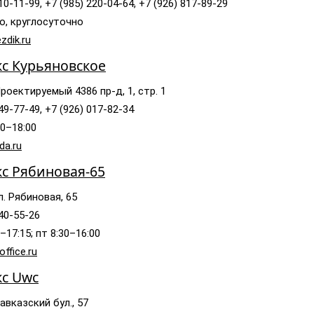
10-11-99, +7 (985) 220-04-64, +7 (926) 817-89-29
о, круглосуточно
zdik.ru
кс Курьяновское
роектируемый 4386 пр-д, 1, стр. 1
49-77-49, +7 (926) 017-82-34
00–18:00
da.ru
кс Рябиновая-65
л. Рябиновая, 65
640-55-26
–17:15; пт 8:30–16:00
ffice.ru
кс Uwc
авказский бул., 57