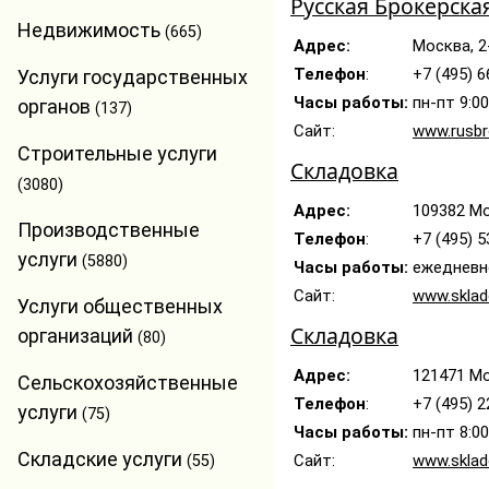
Русская Брокерска
Недвижимость
(665)
Адрес:
Москва, 2
Телефон
:
+7 (495) 
Услуги государственных
Часы работы:
пн-пт 9:0
органов
(137)
Сайт:
www.rusbr
Строительные услуги
Складовка
(3080)
Адрес:
109382 Мо
Производственные
Телефон
:
+7 (495) 5
услуги
(5880)
Часы работы:
ежедневн
Сайт:
www.sklad
Услуги общественных
Складовка
организаций
(80)
Адрес:
121471 Мос
Сельскохозяйственные
Телефон
:
+7 (495) 2
услуги
(75)
Часы работы:
пн-пт 8:00
Складские услуги
Сайт:
www.sklad
(55)