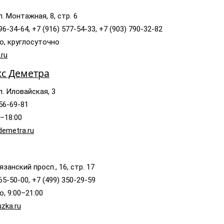
л. Монтажная, 8, стр. 6
96-34-64, +7 (916) 577-54-33, +7 (903) 790-32-82
о, круглосуточно
.ru
кс Деметра
л. Иловайская, 3
356-69-81
0–18:00
emetra.ru
занский просп., 16, стр. 17
65-50-00, +7 (499) 350-29-59
, 9:00–21:00
zka.ru