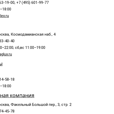
63-19-00, +7 (495) 601-99-77
0–18:00
ex.ru
сква, Космодамианская наб., 4
233-40-40
0–22:00; сб,вс 11:00–19:00
glux.ru
ы
014-58-18
0–18:00
ная компания
сква, Факельный Большой пер., 3, стр. 2
974-45-78