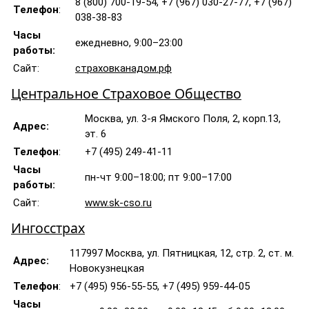
8 (800) 700-19-54, +7 (967) 030-27-77, +7 (967)
Телефон
:
038-38-83
Часы
ежедневно, 9:00–23:00
работы:
Сайт:
страховканадом.рф
Центральное Страховое Общество
Москва, ул. 3-я Ямского Поля, 2, корп.13,
Адрес:
эт. 6
Телефон
:
+7 (495) 249-41-11
Часы
пн-чт 9:00–18:00; пт 9:00–17:00
работы:
Сайт:
www.sk-cso.ru
Ингосстрах
117997 Москва, ул. Пятницкая, 12, стр. 2, ст. м.
Адрес:
Новокузнецкая
Телефон
:
+7 (495) 956-55-55, +7 (495) 959-44-05
Часы